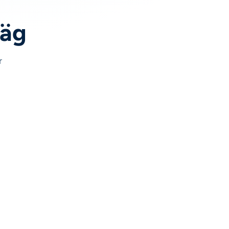
väg
r