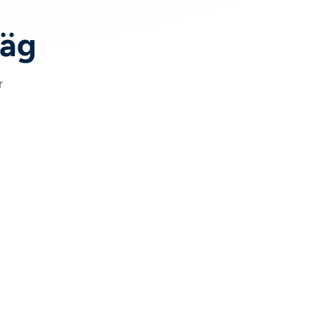
väg
r